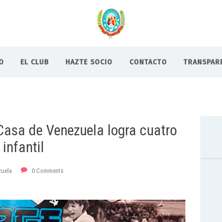
IO
EL CLUB
HAZTE SOCIO
CONTACTO
TRANSPAR
Casa de Venezuela logra cuatro
infantil
zuela
0
Comments